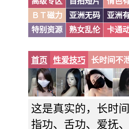
高级专区
自拍短片
情色
ＢＴ磁力
亚洲无码
亚洲
特别资源
熟女乱伦
卡通
首页
性爱技巧
长时间不
这是真实的，长时
指功、舌功、爱抚