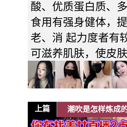
酸、优质蛋白质、
食用有强身健体，
老、消 起力度者有
可滋养肌肤，使皮
上篇
潮吹是怎样炼成