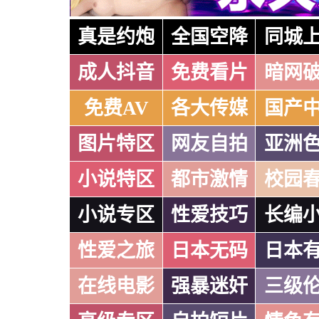
真是约炮
全国空降
同城
成人抖音
免费看片
暗网
免费AV
各大传媒
国产
图片特区
网友自拍
亚洲
小说特区
都市激情
校园
小说专区
性爱技巧
长编
性爱之旅
日本无码
日本
在线电影
强暴迷奸
三级